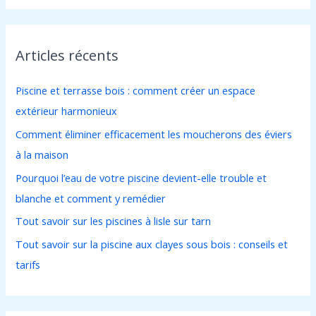
c
h
Articles récents
e
r
Piscine et terrasse bois : comment créer un espace
c
extérieur harmonieux
h
Comment éliminer efficacement les moucherons des éviers
e
à la maison
r
Pourquoi l’eau de votre piscine devient-elle trouble et
blanche et comment y remédier
:
Tout savoir sur les piscines à lisle sur tarn
Tout savoir sur la piscine aux clayes sous bois : conseils et
tarifs