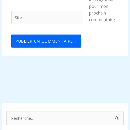
pour mon
prochain
Site
commentaire.
R
e