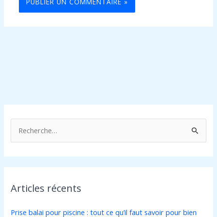
R
e
c
h
Articles récents
e
r
Prise balai pour piscine : tout ce qu’il faut savoir pour bien
c