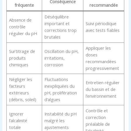
Conséquence
fréquente
recommandée
Déséquilibre
Absence de
important et
Suivi périodique
contrôle
corrections trop
avec tests fiables
régulier du pH
brutales
Appliquer les
Surtitrage de
Oscillation du pH,
doses
produits
irritations,
recommandées
chimiques
corrosion
progressivement
Négliger les
Fluctuations
Entretien régulier
facteurs
inexpliquées du
du bassin et de
extérieurs
pH, prolifération
l’environnement
(débris, soleil)
d’algues
Contrôle et
Ignorer
Instabilité du pH
correction
l’alcalinité
malgré les
préalable de
totale
ajustements
l’alcalinité