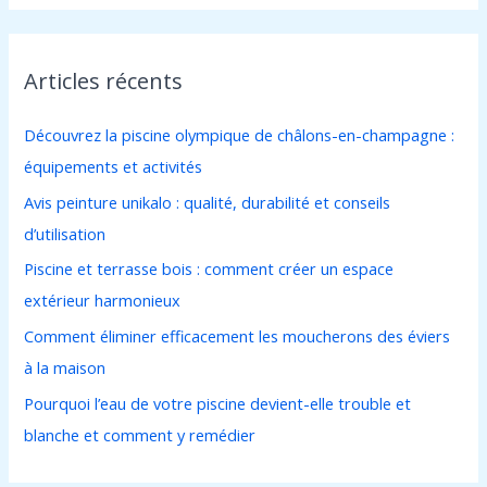
c
h
Articles récents
e
r
Découvrez la piscine olympique de châlons-en-champagne :
c
équipements et activités
h
Avis peinture unikalo : qualité, durabilité et conseils
e
d’utilisation
r
Piscine et terrasse bois : comment créer un espace
extérieur harmonieux
:
Comment éliminer efficacement les moucherons des éviers
à la maison
Pourquoi l’eau de votre piscine devient-elle trouble et
blanche et comment y remédier