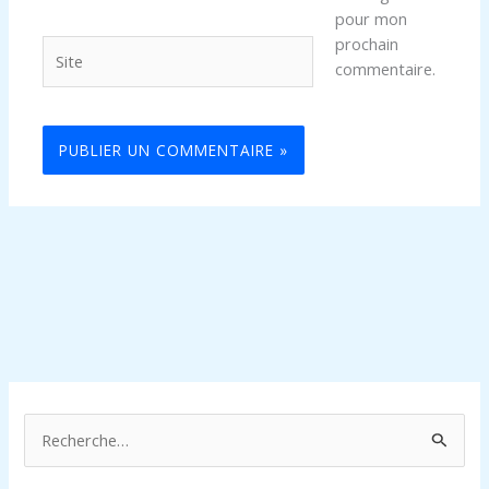
pour mon
prochain
Site
commentaire.
R
e