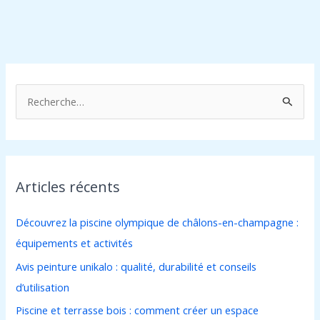
R
e
c
h
Articles récents
e
r
Découvrez la piscine olympique de châlons-en-champagne :
c
équipements et activités
h
Avis peinture unikalo : qualité, durabilité et conseils
e
d’utilisation
r
Piscine et terrasse bois : comment créer un espace