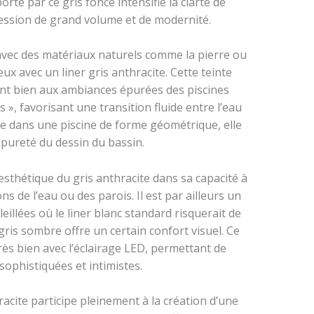
orté par ce gris foncé intensifie la clarté de
ression de grand volume et de modernité.
avec des matériaux naturels comme la pierre ou
ux avec un liner gris anthracite. Cette teinte
t bien aux ambiances épurées des piscines
 », favorisant une transition fluide entre l’eau
sée dans une piscine de forme géométrique, elle
 pureté du dessin du bassin.
 esthétique du gris anthracite dans sa capacité à
 de l’eau ou des parois. Il est par ailleurs un
eillées où le liner blanc standard risquerait de
e gris sombre offre un certain confort visuel. Ce
rès bien avec l’éclairage LED, permettant de
ophistiquées et intimistes.
racite participe pleinement à la création d’une