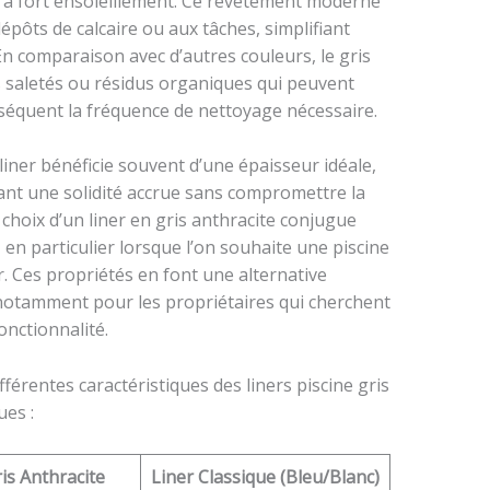
s à fort ensoleillement. Ce revêtement moderne
épôts de calcaire ou aux tâches, simplifiant
 En comparaison avec d’autres couleurs, le gris
s saletés ou résidus organiques qui peuvent
séquent la fréquence de nettoyage nécessaire.
 liner bénéficie souvent d’une épaisseur idéale,
nt une solidité accrue sans compromettre la
 choix d’un liner en gris anthracite conjugue
en particulier lorsque l’on souhaite une piscine
r. Ces propriétés en font une alternative
, notamment pour les propriétaires qui cherchent
nctionnalité.
férentes caractéristiques des liners piscine gris
ues :
ris Anthracite
Liner Classique (Bleu/Blanc)