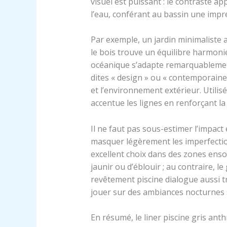
visuel est puissant : le contraste app
l’eau, conférant au bassin une imp
Par exemple, un jardin minimaliste 
le bois trouve un équilibre harmonie
océanique s’adapte remarquablemen
dites « design » ou « contemporaines
et l’environnement extérieur. Utili
accentue les lignes en renforçant la
Il ne faut pas sous-estimer l’impact
masquer légèrement les imperfections
excellent choix dans des zones ensol
jaunir ou d’éblouir ; au contraire, l
revêtement piscine dialogue aussi t
jouer sur des ambiances nocturnes s
En résumé, le liner piscine gris anth