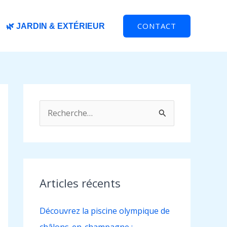
CONTACT
🌿 JARDIN & EXTÉRIEUR
R
e
c
h
e
Articles récents
r
Découvrez la piscine olympique de
c