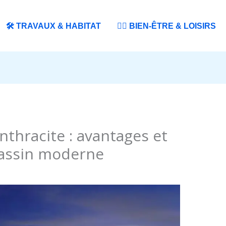
🛠️ TRAVAUX & HABITAT
🧘‍♀️ BIEN-ÊTRE & LOISIRS
anthracite : avantages et
bassin moderne