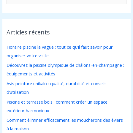
e
c
h
Articles récents
e
r
Horaire piscine la vague : tout ce qu’il faut savoir pour
c
organiser votre visite
h
Découvrez la piscine olympique de châlons-en-champagne :
e
équipements et activités
r
Avis peinture unikalo : qualité, durabilité et conseils
d’utilisation
:
Piscine et terrasse bois : comment créer un espace
extérieur harmonieux
Comment éliminer efficacement les moucherons des éviers
à la maison