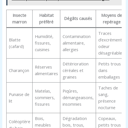
Insecte
Habitat
Moyens de
Dégâts causés
marron
préféré
repérage
Traces
Humidité,
Contamination
Blatte
d’excréments,
fissures,
alimentaire,
(cafard)
odeur
cuisines
allergies
désagréable
Détérioration
Petits trous
Réserves
Charançon
céréales et
dans
alimentaires
graines
emballages
Taches de
Matelas,
Piqûres,
Punaise de
sang,
sommiers,
démangeaisons,
lit
présence
fissures
insomnies
nocturne
Bois,
Dégradation
Copeaux,
Coléoptère
meubles
bois, trous,
petits trous
du bois