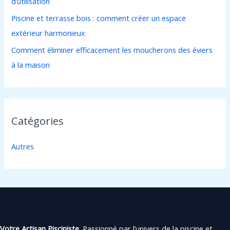
d’utilisation
:
Piscine et terrasse bois : comment créer un espace
extérieur harmonieux
Comment éliminer efficacement les moucherons des éviers
à la maison
Catégories
Autres
Votre Artisan Pisciniste.
Passionné par l’univers de la piscine et