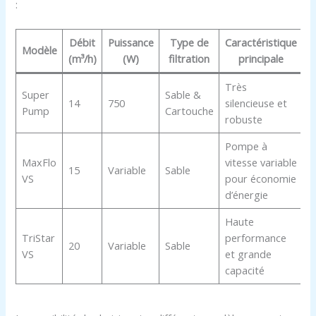
:
Débit
Puissance
Type de
Caractéristique
Modèle
(m³/h)
(W)
filtration
principale
Très
Super
Sable &
14
750
silencieuse et
Pump
Cartouche
robuste
Pompe à
MaxFlo
vitesse variable
15
Variable
Sable
VS
pour économie
d’énergie
Haute
TriStar
performance
20
Variable
Sable
VS
et grande
capacité