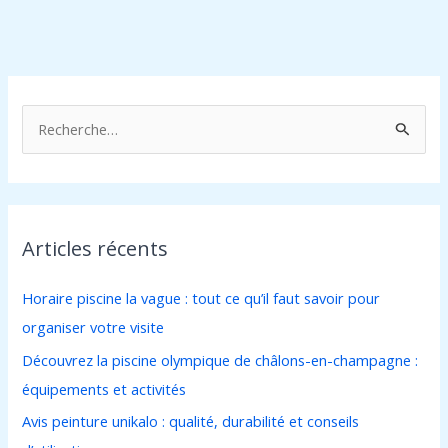
R
e
c
h
Articles récents
e
r
Horaire piscine la vague : tout ce qu’il faut savoir pour
c
organiser votre visite
h
Découvrez la piscine olympique de châlons-en-champagne :
e
équipements et activités
r
Avis peinture unikalo : qualité, durabilité et conseils