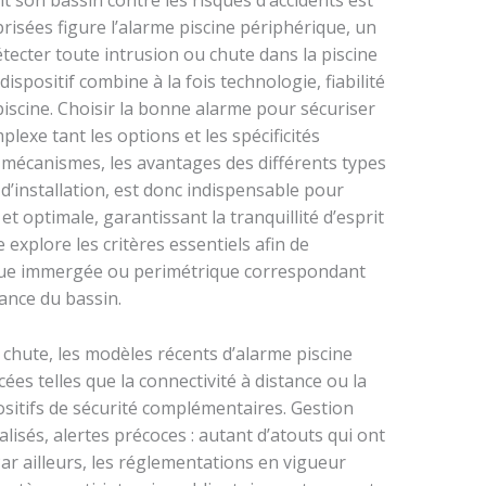
nt son bassin contre les risques d’accidents est
 prisées figure l’alarme piscine périphérique, un
tecter toute intrusion ou chute dans la piscine
dispositif combine à la fois technologie, fiabilité
iscine. Choisir la bonne alarme pour sécuriser
lexe tant les options et les spécificités
 mécanismes, les avantages des différents types
 d’installation, est donc indispensable pour
t optimale, garantissant la tranquillité d’esprit
 explore les critères essentiels afin de
que immergée ou perimétrique correspondant
ance du bassin.
 chute, les modèles récents d’alarme piscine
es telles que la connectivité à distance ou la
positifs de sécurité complémentaires. Gestion
isés, alertes précoces : autant d’atouts qui ont
Par ailleurs, les réglementations en vigueur