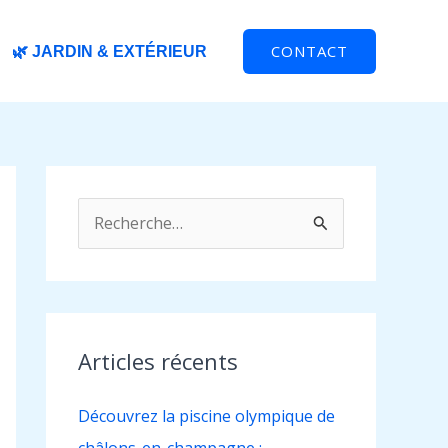
CONTACT
🌿 JARDIN & EXTÉRIEUR
R
e
c
h
e
Articles récents
r
Découvrez la piscine olympique de
c