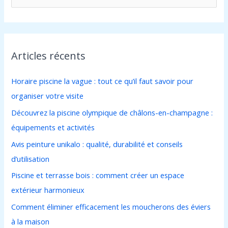
e
c
h
Articles récents
e
r
Horaire piscine la vague : tout ce qu’il faut savoir pour
c
organiser votre visite
h
Découvrez la piscine olympique de châlons-en-champagne :
e
équipements et activités
r
Avis peinture unikalo : qualité, durabilité et conseils
d’utilisation
:
Piscine et terrasse bois : comment créer un espace
extérieur harmonieux
Comment éliminer efficacement les moucherons des éviers
à la maison