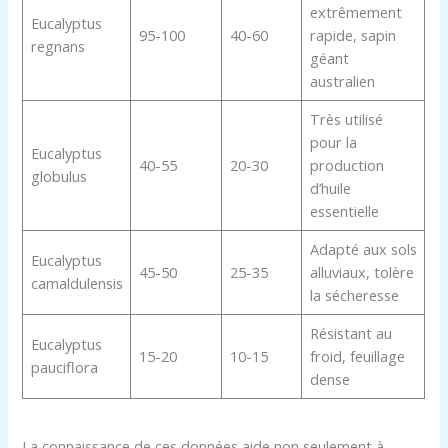
extrêmement
Eucalyptus
95-100
40-60
rapide, sapin
regnans
géant
australien
Très utilisé
pour la
Eucalyptus
40-55
20-30
production
globulus
d’huile
essentielle
Adapté aux sols
Eucalyptus
45-50
25-35
alluviaux, tolère
camaldulensis
la sécheresse
Résistant au
Eucalyptus
15-20
10-15
froid, feuillage
pauciflora
dense
La connaissance de ces données aide non seulement à