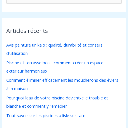
e
c
h
Articles récents
e
r
Avis peinture unikalo : qualité, durabilité et conseils
c
d’utilisation
h
Piscine et terrasse bois : comment créer un espace
e
extérieur harmonieux
r
Comment éliminer efficacement les moucherons des éviers
à la maison
:
Pourquoi l’eau de votre piscine devient-elle trouble et
blanche et comment y remédier
Tout savoir sur les piscines à lisle sur tarn