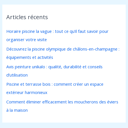
c
h
Articles récents
e
r
Horaire piscine la vague : tout ce qu’il faut savoir pour
c
organiser votre visite
h
Découvrez la piscine olympique de châlons-en-champagne :
e
équipements et activités
r
Avis peinture unikalo : qualité, durabilité et conseils
d’utilisation
:
Piscine et terrasse bois : comment créer un espace
extérieur harmonieux
Comment éliminer efficacement les moucherons des éviers
à la maison