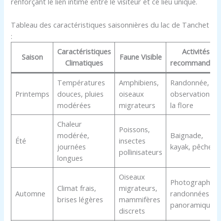
renforçant le lien intime entre le visiteur et ce lieu unique.
Tableau des caractéristiques saisonnières du lac de Tanchet
:
Caractéristiques
Activités
Saison
Faune Visible
Climatiques
recommandée
Températures
Amphibiens,
Randonnée,
Printemps
douces, pluies
oiseaux
observation de
modérées
migrateurs
la flore
Chaleur
Poissons,
modérée,
Baignade,
Été
insectes
journées
kayak, pêche
pollinisateurs
longues
Oiseaux
Photographie,
Climat frais,
migrateurs,
Automne
randonnées
brises légères
mammifères
panoramiques
discrets