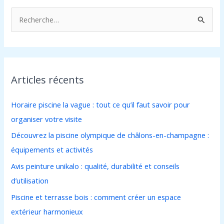
R
e
c
h
Articles récents
e
r
Horaire piscine la vague : tout ce qu’il faut savoir pour
c
organiser votre visite
h
Découvrez la piscine olympique de châlons-en-champagne :
e
équipements et activités
r
Avis peinture unikalo : qualité, durabilité et conseils
d’utilisation
:
Piscine et terrasse bois : comment créer un espace
extérieur harmonieux