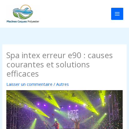
Aller
au
contenu
Spa intex erreur e90 : causes
courantes et solutions
efficaces
Laisser un commentaire
/
Autres