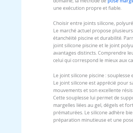
domaine, la méthode de
pose margel
une exécution propre et fiable.
Choisir entre joints silicone, polyur
Le marché actuel propose plusieurs t
étanchéité piscine et durabilité. Par
joint silicone piscine et le joint po
avantages distincts. Comprendre leu
celui qui correspond le mieux aux ca
Le joint silicone piscine : souplesse
Le joint silicone est apprécié pour s
mouvements et son excellente résis
Cette souplesse lui permet de suppo
margelles liées au gel, dégels et fort
prématurées. Le silicone adhère bie
préparation minutieuse et une pose