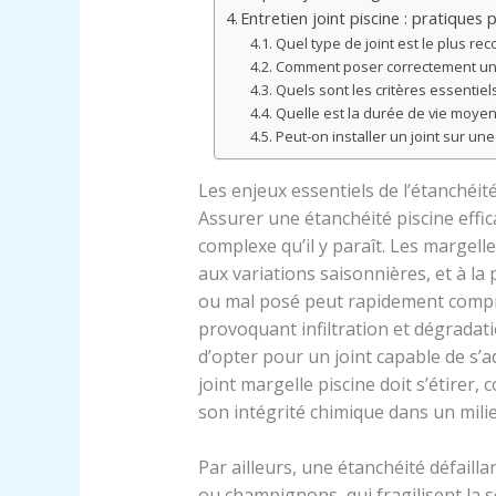
Entretien joint piscine : pratiques
Quel type de joint est le plus 
Comment poser correctement un j
Quels sont les critères essentiel
Quelle est la durée de vie moyen
Peut-on installer un joint sur u
Les enjeux essentiels de l’étanchéit
Assurer une étanchéité piscine effi
complexe qu’il y paraît. Les margel
aux variations saisonnières, et à la
ou mal posé peut rapidement compr
provoquant infiltration et dégrada
d’opter pour un joint capable de s’a
joint margelle piscine doit s’étirer
son intégrité chimique dans un mili
Par ailleurs, une étanchéité défail
ou champignons, qui fragilisent la s