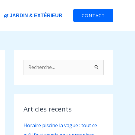
CONTACT
🌿 JARDIN & EXTÉRIEUR
R
e
c
h
e
Articles récents
r
Horaire piscine la vague : tout ce
c