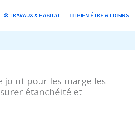
🛠️ TRAVAUX & HABITAT
🧘‍♀️ BIEN-ÊTRE & LOISIRS
 joint pour les margelles
ssurer étanchéité et