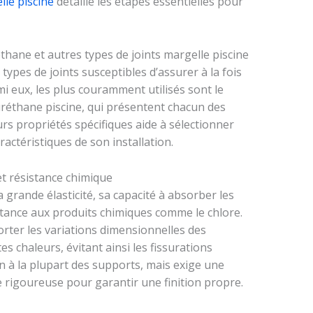
le piscine
détaille les étapes essentielles pour
éthane et autres types de joints margelle piscine
ypes de joints susceptibles d’assurer à la fois
mi eux, les plus couramment utilisés sont le
lyuréthane piscine, qui présentent chacun des
rs propriétés spécifiques aide à sélectionner
ractéristiques de son installation.
 et résistance chimique
a grande élasticité, sa capacité à absorber les
tance aux produits chimiques comme le chlore.
rter les variations dimensionnelles des
es chaleurs, évitant ainsi les fissurations
n à la plupart des supports, mais exige une
 rigoureuse pour garantir une finition propre.