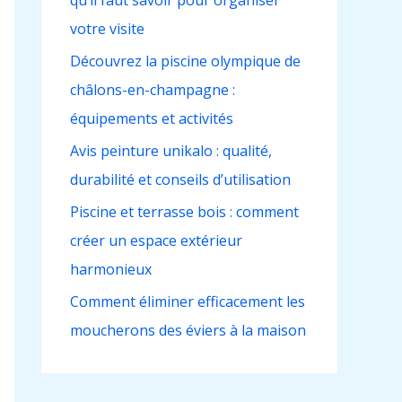
qu’il faut savoir pour organiser
h
votre visite
e
r
Découvrez la piscine olympique de
châlons-en-champagne :
:
équipements et activités
Avis peinture unikalo : qualité,
durabilité et conseils d’utilisation
Piscine et terrasse bois : comment
créer un espace extérieur
harmonieux
Comment éliminer efficacement les
moucherons des éviers à la maison