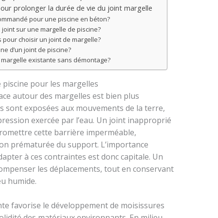
 pour prolonger la durée de vie du joint margelle
recommandé pour une piscine en béton?
oint sur une margelle de piscine?
s pour choisir un joint de margelle?
ne d’un joint de piscine?
ne margelle existante sans démontage?
é piscine pour les margelles
cace autour des margelles est bien plus
les sont exposées aux mouvements de la terre,
 pression exercée par l’eau. Un joint inapproprié
omettre cette barrière imperméable,
tion prématurée du support. L’importance
dapter à ces contraintes est donc capitale. Un
, compenser les déplacements, tout en conservant
eu humide.
lante favorise le développement de moisissures
olidité des matériaux environnants. En milieu