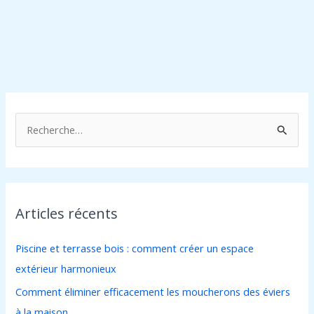
R
e
c
h
Articles récents
e
r
Piscine et terrasse bois : comment créer un espace
c
extérieur harmonieux
h
Comment éliminer efficacement les moucherons des éviers
e
à la maison