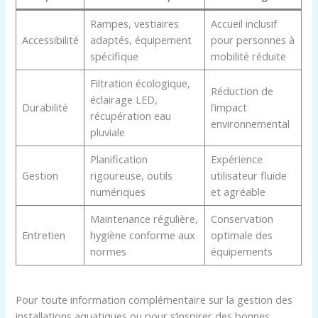
Rampes, vestiaires
Accueil inclusif
Accessibilité
adaptés, équipement
pour personnes à
spécifique
mobilité réduite
Filtration écologique,
Réduction de
éclairage LED,
Durabilité
l’impact
récupération eau
environnemental
pluviale
Planification
Expérience
Gestion
rigoureuse, outils
utilisateur fluide
numériques
et agréable
Maintenance régulière,
Conservation
Entretien
hygiène conforme aux
optimale des
normes
équipements
Pour toute information complémentaire sur la gestion des
installations aquatiques ou pour s’inspirer des bonnes