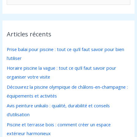
e
c
h
Articles récents
e
r
Prise balai pour piscine : tout ce qu’il faut savoir pour bien
c
l’utiliser
h
Horaire piscine la vague : tout ce qu’il faut savoir pour
e
organiser votre visite
r
Découvrez la piscine olympique de châlons-en-champagne :
équipements et activités
:
Avis peinture unikalo : qualité, durabilité et conseils
d’utilisation
Piscine et terrasse bois : comment créer un espace
extérieur harmonieux