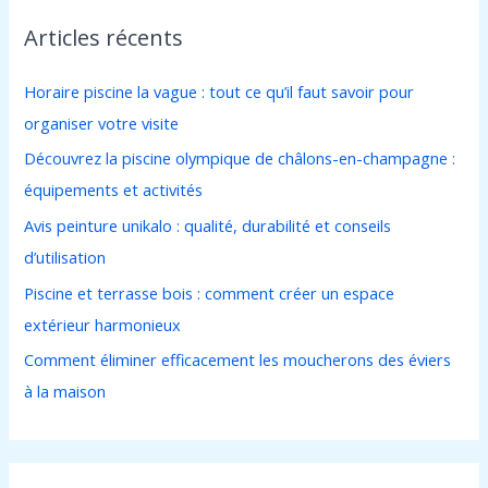
h
Articles récents
e
r
Horaire piscine la vague : tout ce qu’il faut savoir pour
c
organiser votre visite
h
Découvrez la piscine olympique de châlons-en-champagne :
e
équipements et activités
r
Avis peinture unikalo : qualité, durabilité et conseils
d’utilisation
:
Piscine et terrasse bois : comment créer un espace
extérieur harmonieux
Comment éliminer efficacement les moucherons des éviers
à la maison