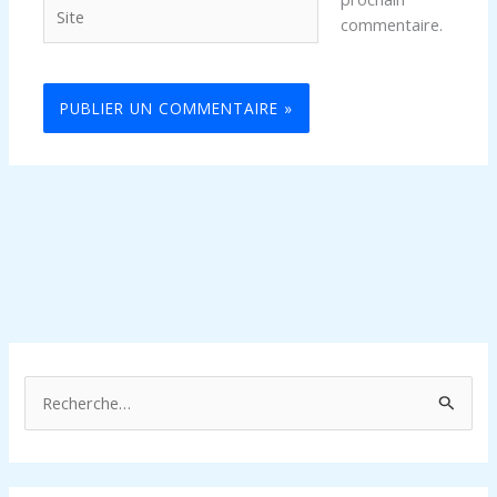
Site
commentaire.
R
e
c