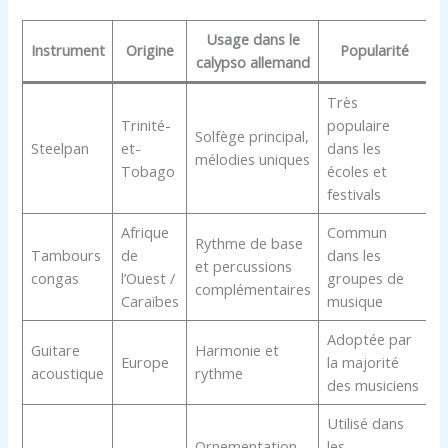
Usage dans le
Instrument
Origine
Popularité
calypso allemand
Très
Trinité-
populaire
Solfège principal,
Steelpan
et-
dans les
mélodies uniques
Tobago
écoles et
festivals
Afrique
Commun
Rythme de base
Tambours
de
dans les
et percussions
congas
l’Ouest /
groupes de
complémentaires
Caraïbes
musique
Adoptée par
Guitare
Harmonie et
Europe
la majorité
acoustique
rythme
des musiciens
Utilisé dans
Ornementation
les