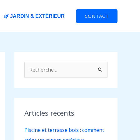
CONTACT
🌿 JARDIN & EXTÉRIEUR
R
e
c
h
e
Articles récents
r
Piscine et terrasse bois : comment
c