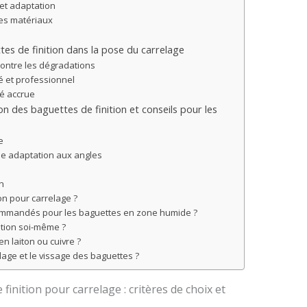
 et adaptation
 les matériaux
es de finition dans la pose du carrelage
contre les dégradations
é et professionnel
ité accrue
ion des baguettes de finition et conseils pour les
e
e adaptation aux angles
on
on pour carrelage ?
commandés pour les baguettes en zone humide ?
ition soi-même ?
n laiton ou cuivre ?
llage et le vissage des baguettes ?
finition pour carrelage : critères de choix et